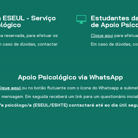
 ESEUL - Serviço
Estudantes da

ológico
de Apoio Psic
ea reservada, para efetuar os
Clique aqu
i
para efetua
m caso de dúvidas, contactar
Em caso de dúvidas, c
Apoio Psicológico via WhatsApp
lique aqui
ou no botão flutuante com o ícone do Whatsapp e subme
mensagem. Em seguida receberá um link para um questionário inicial
a psicólogo/a (ESEUL/ESHTE) contactará até ao dia útil segu