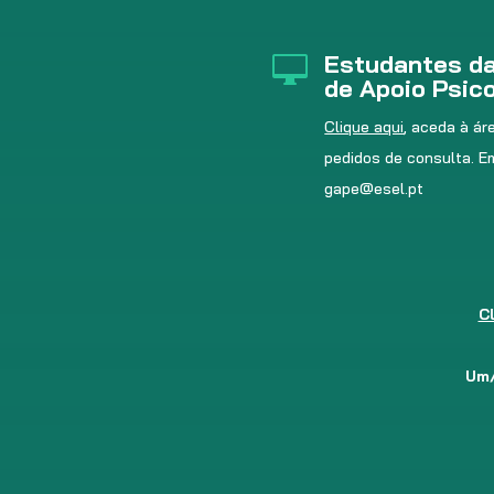
Estudantes da

de Apoio Psic
Clique aqui
, aceda à ár
pedidos de consulta. E
gape@esel.pt
C
Um/