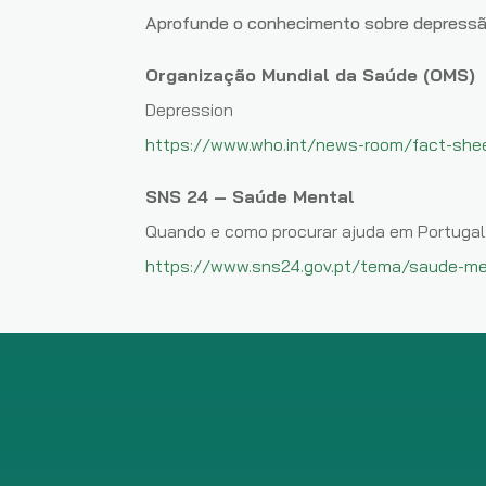
Aprofunde o conhecimento sobre depressã
Organização Mundial da Saúde (OMS)
Depression
https://www.who.int/news-room/fact-shee
SNS 24 – Saúde Mental
Quando e como procurar ajuda em Portugal
https://www.sns24.gov.pt/tema/saude-me