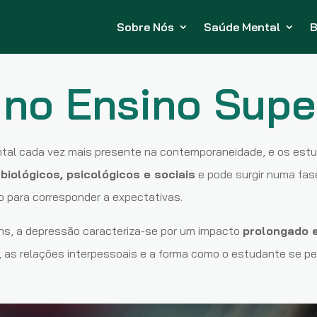
Sobre Nós
Saúde Mental
B
no Ensino Supe
al cada vez mais presente na contemporaneidade, e os estu
biológicos, psicológicos e sociais
e pode surgir numa fas
 para corresponder a expectativas.
ns, a depressão caracteriza-se por um impacto
prolongado e
as relações interpessoais e a forma como o estudante se perc