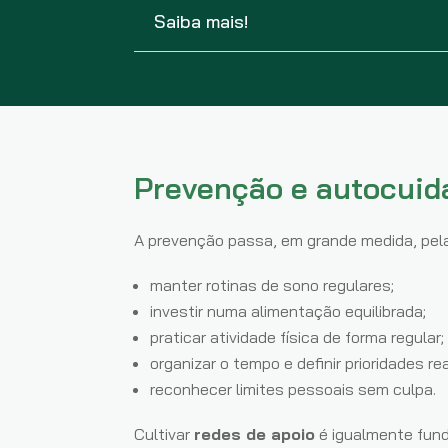
Saiba mais!
Prevenção e autocuid
A prevenção passa, em grande medida, pe
manter rotinas de sono regulares;
investir numa alimentação equilibrada;
praticar atividade física de forma regular;
organizar o tempo e definir prioridades rea
reconhecer limites pessoais sem culpa.
Cultivar
redes de apoio
é igualmente fund