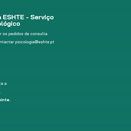
 ESHTE - Serviço
ológico
r os pedidos de consulta.
ontactar
psicologia@eshte.pt
ta a
.
inte.