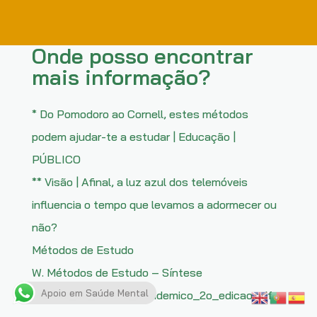
Onde posso encontrar
mais informação?
* Do Pomodoro ao Cornell, estes métodos
podem ajudar-te a estudar | Educação |
PÚBLICO
** Visão | Afinal, a luz azul dos telemóveis
influencia o tempo que levamos a adormecer ou
não?
Métodos de Estudo
W. Métodos de Estudo – Síntese
Apoio em Saúde Mental
Manual_de_Stress_Academico_2o_edicao.pdf